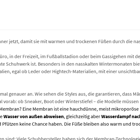
nner jetzt, damit sie mit warmen und trockenen Füßen durch die n
ro, in der Freizeit, im Fußballstadion oder beim Gassigehen mit de
ichte Schuhwerk ist. Besonders in den nasskalten Wintermonaten bi
alien, egal ob Leder oder Hightech-Materialien, mit einer unsichtba
mal genauer an. Wie sehen die Styles aus, die garantieren, dass M
vorab: ob Sneaker, Boot oder Winterstiefel – die Modelle müssen
 Membran? Eine Membran ist eine hauchdünne, meist mikroporöse Sc
ie
Wasser von außen abweisen
, gleichzeitig aber
Wasserdampf nach
Pfützen keine Chance haben. Die Füße bleiben also warm und tro
raußen sind: Viele Schuhhersteller haben sich der Membran-Techno