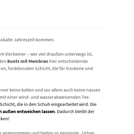
asskalte Jahreszeit kommen.
m Vierbeiner – wer viel draußen unterwegs ist,
eten
Boots mit Membran
hier entscheidende
ren, funktionalen Schicht, die für trockene und
änner keine kalten und vor allem auch keine nassen
 mit einer wind- und wasserabweisenden Tex-
hicht, die in den Schuh eingearbeitet wird. Die
 außen entweichen lassen
. Dadurch bleibt der
cken!
logie angenommen und bieten so genannte „Urban