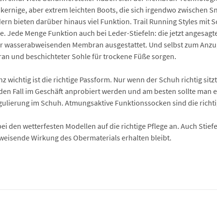
d kernige, aber extrem leichten Boots, die sich irgendwo zwischen 
dern bieten darüber hinaus viel Funktion. Trail Running Styles mit 
 Jede Menge Funktion auch bei Leder-Stiefeln: die jetzt angesagten
ner wasserabweisenden Membran ausgestattet. Und selbst zum Anzug
an und beschichteter Sohle für trockene Füße sorgen.
wichtig ist die richtige Passform. Nur wenn der Schuh richtig sitzt
eden Fall im Geschäft anprobiert werden und am besten sollte man ei
egulierung im Schuh. Atmungsaktive Funktionssocken sind die richt
 bei den wetterfesten Modellen auf die richtige Pflege an. Auch S
weisende Wirkung des Obermaterials erhalten bleibt.